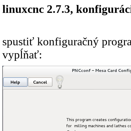
linuxcnc 2.7.3, konfigurác
spustiť konfiguračný progr
vypĺňať: