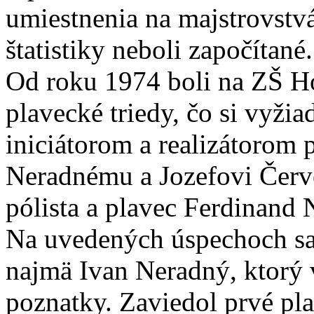
umiestnenia na majstrovstvá
štatistiky neboli započítané.
Od roku 1974 boli na ZŠ Ho
plavecké triedy, čo si vyžia
iniciátorom a realizátorom 
Neradnému a Jozefovi Červ
pólista a plavec Ferdinand 
Na uvedených úspechoch sa
najmä Ivan Neradný, ktorý 
poznatky. Zaviedol prvé p