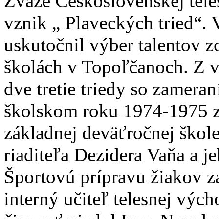
Zväze Československej teles
vznik „ Plaveckých tried“.
uskutočnil výber talentov z
školách v Topoľčanoch. Z v
dve tretie triedy so zameran
školskom roku 1974-1975 z
základnej deväťročnej škole
riaditeľa Dezidera Vaňa a je
Športovú prípravu žiakov z
interný učiteľ telesnej výc