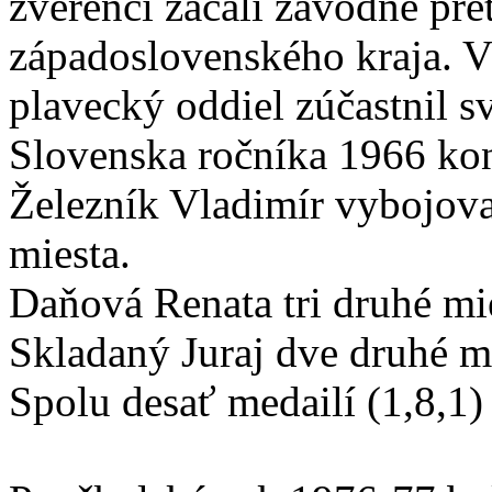
zverenci začali závodne pre
západoslovenského kraja. V
plavecký oddiel zúčastnil s
Slovenska ročníka 1966 ko
Železník Vladimír vybojoval
miesta.
Daňová Renata tri druhé mies
Skladaný Juraj dve druhé mi
Spolu desať medailí (1,8,1)