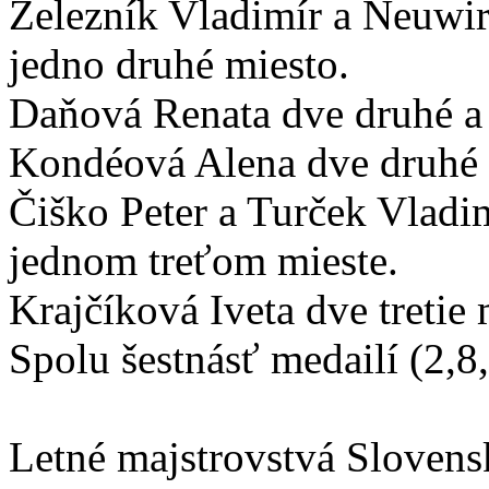
Železník Vladimír a Neuwir
jedno druhé miesto.
Daňová Renata dve druhé a d
Kondéová Alena dve druhé 
Čiško Peter a Turček Vlad
jednom treťom mieste.
Krajčíková Iveta dve tretie 
Spolu šestnásť medailí (2,8,
Letné majstrovstvá Sloven