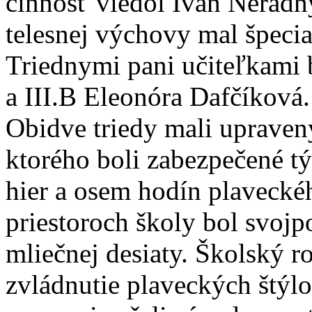
činnosť viedol Ivan Neradn
telesnej výchovy mal špecia
Triednymi pani učiteľkami 
a III.B Eleonóra Dafčíková.
Obidve triedy mali upraven
ktorého boli zabezpečené t
hier a osem hodín plavecké
priestoroch školy bol svoj
mliečnej desiaty. Školský 
zvládnutie plaveckých štýl