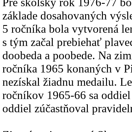
Pre školský rok 1976-77 bo
základe dosahovaných výsl
5 ročníka bola vytvorená le
s tým začal prebiehať plave
doobeda a poobede. Na zim
ročníka 1965 konaných v P
nezískal žiadnu medailu. L
ročníkov 1965-66 sa oddiel 
oddiel zúčastňoval pravidel