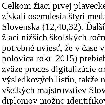
Celkom žiaci prvej plaveck
získali osemdesiatštyri med
Slovenska (12,40,32). Ďalší
žiaci nižších školských roč
potrebné uviesť, že v čase v
polovica roku 2015) prebi
zväze proces digitalizácie 
výsledkových listín, takže 
všetkých majstrovstiev Slo
diplomov možno identifiko