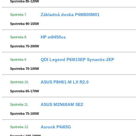
Spotreba 85-120W
Základná doska P4M800M01
Spotreba 7.
Spotreba 90-155W
HP m9450cs
Spotreba 8.
Spotreba 70-200W
QDI Legend P6I815EP Synactix-2EP
Spotreba 9.
Spotreba 70-100W
ASUS P8H61-M LX R2.0
Spotreba 10.
Spotreba 65-170W
ASUS M2N68AM SE2
Spotreba 11.
Spotreba 75-165W
Asrock P4i65G
Spotreba 12.