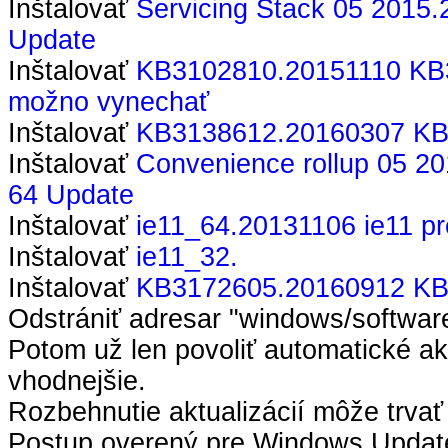
Inštalovať
Servicing Stack 05 2015.
Update
Inštalovať
KB3102810.
20151110 KB3
možno vynechať
Inštalovať
KB3138612.
20160307 KB
Inštalovať
Convenience rollup 05 20
64 Update
Inštalovať
ie11_64.
20131106 ie11 pr
Inštalovať
ie11_32.
Inštalovať
KB3172605.
20160912 KB
Odstrániť adresar "windows/softwared
Potom už len povoliť automatické akt
vhodnejšie.
Rozbehnutie aktualizácií môže trvať 
Postup overený pre Windows Updat