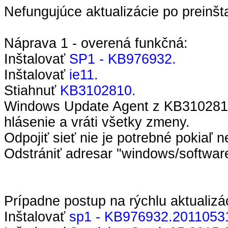
Nefungujúce aktualizácie po preinšt
Náprava 1 - overená funkčná:
Inštalovať
SP1 - KB976932.
Inštalovať
ie11.
Stiahnuť
KB3102810.
Windows Update Agent z KB3102810 
hlásenie a vráti všetky zmeny.
Odpojiť sieť nie je potrebné pokia
Odstrániť adresar "windows/softwared
Prípadne postup na rýchlu aktualiz
Inštalovať
sp1 - KB976932.
2011053